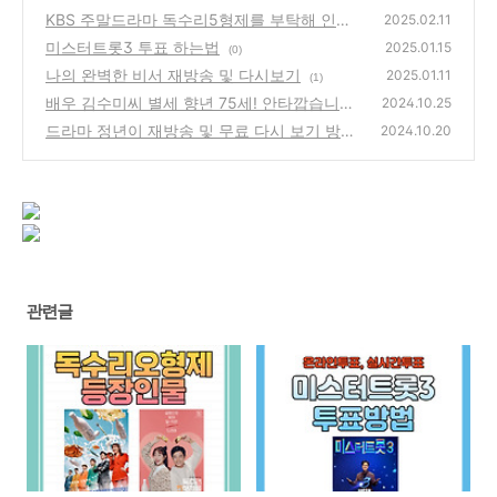
KBS 주말드라마 독수리5형제를 부탁해 인물
2025.02.11
관계도
미스터트롯3 투표 하는법
(0)
2025.01.15
(0)
나의 완벽한 비서 재방송 및 다시보기
2025.01.11
(1)
배우 김수미씨 별세 향년 75세! 안타깝습니다.
2024.10.25
드라마 정년이 재방송 및 무료 다시 보기 방법
(1)
2024.10.20
(4)
관련글