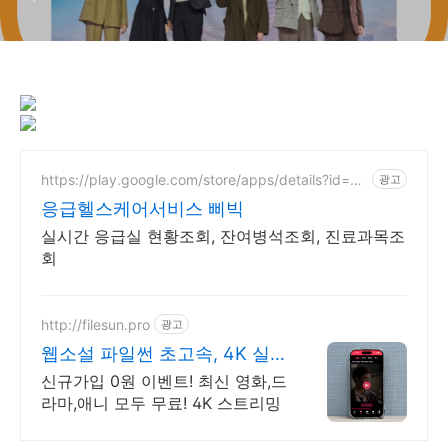
https://play.google.com/store/apps/details?id=co
광고
m.sgsg.bbibic
응급헬스케어서비스 삐빅
실시간 응급실 현황조회, 잔여병석조회, 진료과목조
회
http://filesun.pro
광고
웹소설 파일썬 초고속, 4K 실
시간 보기!
신규가입 0원 이벤트! 최신 영화,드
라마,애니 모두 무료! 4K 스트리밍