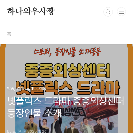
본문 바로가기
하나와우사짱
홈
방송, 연예, 드라마, 예능
넷플릭스 드라마 중증외상센터
등장인물 소개
by 토다씨
2025. 1. 26.